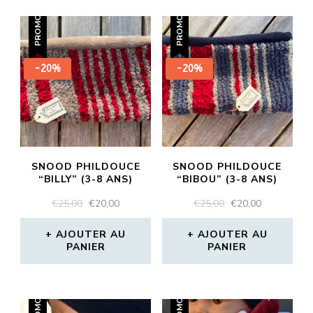
PROMO !
PROMO !
-20%
-20%
SNOOD PHILDOUCE
SNOOD PHILDOUCE
“BILLY” (3-8 ANS)
“BIBOU” (3-8 ANS)
LE
LE
LE
LE
€
25,00
€
20,00
€
25,00
€
20,00
PRIX
PRIX
PRIX
PRIX
INITIAL
ACTUEL
INITIAL
ACTUEL
AJOUTER AU
AJOUTER AU
PANIER
ÉTAIT :
EST :
PANIER
ÉTAIT :
EST :
€25,00.
€20,00.
€25,00.
€20,00.
PROMO !
PROMO !