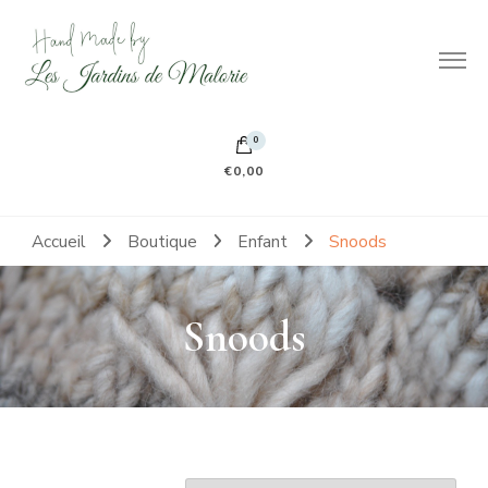
Hand made by Les Jardins de Malorie
100% frileuse 100% fait main 100% tout doux
0
€0,00
Accueil
Boutique
Enfant
Snoods
Snoods