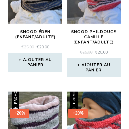
SNOOD ÉDEN
SNOOD PHILDOUCE
(ENFANT/ADULTE)
CAMILLE
(ENFANT/ADULTE)
LE
LE
€
25,00
€
20,00
LE
LE
€
25,00
€
20,00
PRIX
PRIX
PRIX
PRIX
INITIAL
ACTUEL
AJOUTER AU
INITIAL
ACTUEL
PANIER
ÉTAIT :
EST :
AJOUTER AU
PANIER
ÉTAIT :
EST :
€25,00.
€20,00.
€25,00.
€20,00.
PROMO !
PROMO !
-20%
-20%