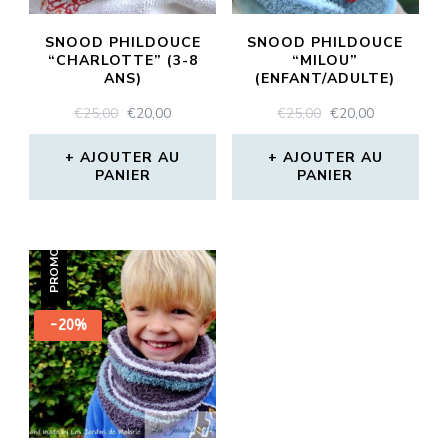
SNOOD PHILDOUCE
SNOOD PHILDOUCE
“CHARLOTTE” (3-8
“MILOU”
ANS)
(ENFANT/ADULTE)
LE
LE
LE
LE
€
25,00
€
20,00
€
25,00
€
20,00
PRIX
PRIX
PRIX
PRIX
INITIAL
ACTUEL
INITIAL
ACTUEL
AJOUTER AU
AJOUTER AU
PANIER
ÉTAIT :
EST :
PANIER
ÉTAIT :
EST :
€25,00.
€20,00.
€25,00.
€20,00.
PROMO !
-20%