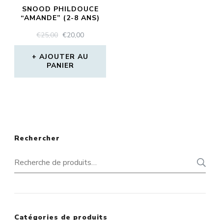
SNOOD PHILDOUCE
“AMANDE” (2-8 ANS)
LE
LE
€
25,00
€
20,00
PRIX
PRIX
INITIAL
ACTUEL
AJOUTER AU
PANIER
ÉTAIT :
EST :
€25,00.
€20,00.
Rechercher
Recherche
pour :
Catégories de produits