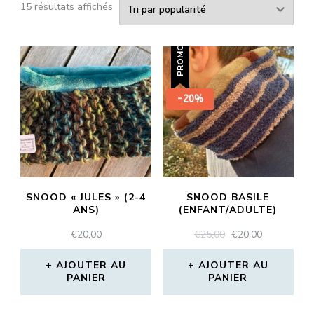
Trié
15 résultats affichés
par
popularité
PROMO !
-20%
SNOOD « JULES » (2-4
SNOOD BASILE
ANS)
(ENFANT/ADULTE)
LE
LE
€
20,00
€
25,00
€
20,00
PRIX
PRIX
INITIAL
ACTUEL
AJOUTER AU
AJOUTER AU
PANIER
PANIER
ÉTAIT :
EST :
€25,00.
€20,00.