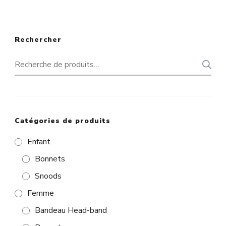
produit
a
plusieurs
Rechercher
variations.
Recherche
Les
pour :
options
peuvent
être
Catégories de produits
choisies
Enfant
sur
Bonnets
la
Snoods
page
Femme
du
Bandeau Head-band
produit