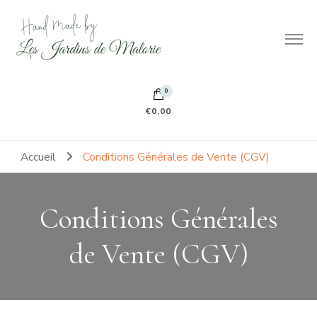
Hand made by Les Jardins de Malorie
100% frileuse 100% fait main 100% tout doux
0
€0,00
Accueil
Conditions Générales de Vente (CGV)
Conditions Générales
de Vente (CGV)