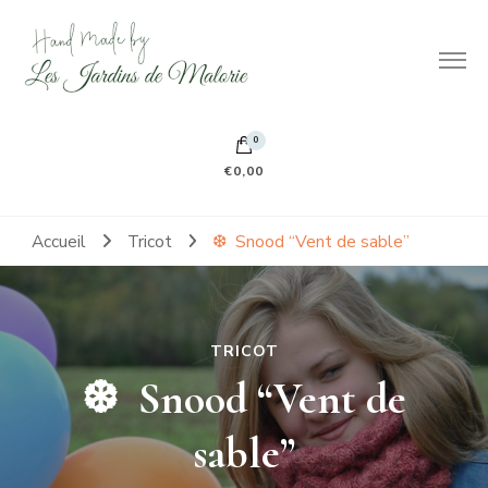
Hand made by Les Jardins de Malorie
100% frileuse 100% fait main 100% tout doux
0
€0,00
Accueil
Tricot
❆ Snood “Vent de sable”
TRICOT
❆ Snood “Vent de
sable”