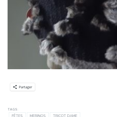
Partager
TAGS:
FÊTES
MERINOS
TRICOT DAME