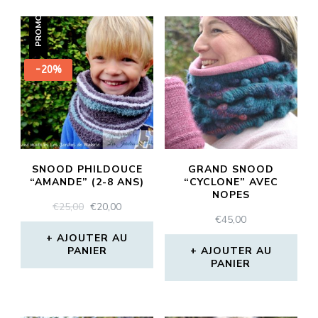
PROMO !
-20%
SNOOD PHILDOUCE
GRAND SNOOD
“AMANDE” (2-8 ANS)
“CYCLONE” AVEC
NOPES
LE
LE
€
25,00
€
20,00
€
45,00
PRIX
PRIX
INITIAL
ACTUEL
AJOUTER AU
PANIER
ÉTAIT :
EST :
AJOUTER AU
PANIER
€25,00.
€20,00.