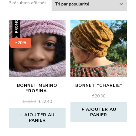
Trié
7 résultats affichés
par
popularité
PROMO !
-20%
BONNET MERINO
BONNET “CHARLIE”
“ROSINA”
€
20,00
LE
LE
€
28,00
€
22,40
PRIX
PRIX
AJOUTER AU
INITIAL
ACTUEL
AJOUTER AU
PANIER
PANIER
ÉTAIT :
EST :
€28,00.
€22,40.