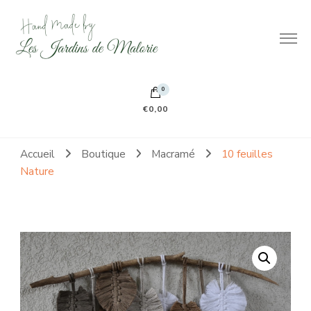
Hand made by Les Jardins de Malorie
100% frileuse 100% fait main 100% tout doux
0
€0,00
Accueil
Boutique
Macramé
10 feuilles
Nature