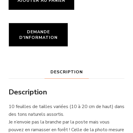
AJOUTER AU PANIER
de
10
feuilles
Nature
DESCRIPTION
Description
10 feuilles de tailles variées (10 à 20 cm de haut) dans
des tons naturels assortis.
Je n’envoie pas la branche par la poste mais vous
pouvez en ramasser en forêt ! Celle de la photo mesure