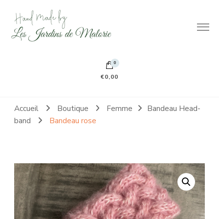
Hand made by Les Jardins de Malorie
100% frileuse 100% fait main 100% tout doux
0
€0,00
Accueil
Boutique
Femme
Bandeau Head-
band
Bandeau rose