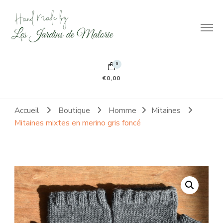
Hand made by Les Jardins de Malorie
100% frileuse 100% fait main 100% tout doux
0
€0,00
Accueil
Boutique
Homme
Mitaines
Mitaines mixtes en merino gris foncé