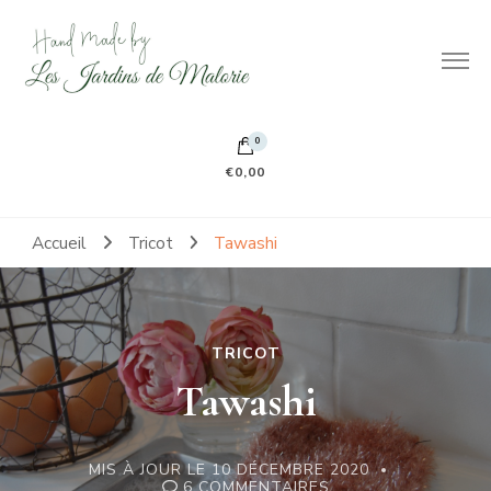
Hand made by Les Jardins de Malorie
100% frileuse 100% fait main 100% tout doux
0
€0,00
Accueil
Tricot
Tawashi
TRICOT
Tawashi
MIS À JOUR LE
10 DÉCEMBRE 2020
SUR
6 COMMENTAIRES