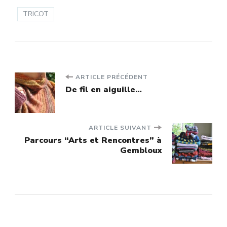
TRICOT
Navigation
ARTICLE PRÉCÉDENT
De fil en aiguille…
d'article
ARTICLE SUIVANT
Parcours “Arts et Rencontres” à
Gembloux