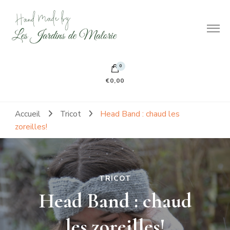
Hand made by Les Jardins de Malorie
100% frileuse 100% fait main 100% tout doux
0
€0,00
Accueil
Tricot
Head Band : chaud les
zoreilles!
TRICOT
Head Band : chaud
les zoreilles!