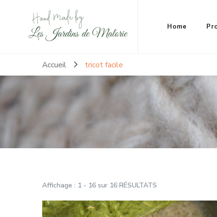
Hand made by Les Jardins de Malorie
100% frileuse 100% fait main 100% tout doux
Home
Pr
Accueil
tricot facile
Affichage : 1 - 16 sur 16 RÉSULTATS