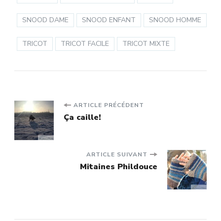
SNOOD DAME
SNOOD ENFANT
SNOOD HOMME
TRICOT
TRICOT FACILE
TRICOT MIXTE
Navigation
ARTICLE PRÉCÉDENT
Ça caille!
d'article
ARTICLE SUIVANT
Mitaines Phildouce