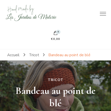
Hand made by Les Jardins de Malorie
100% frileuse 100% fait main 100% tout doux
0
€0,00
Accueil
Tricot
Bandeau au point de blé
TRICOT
Bandeau au point de
blé