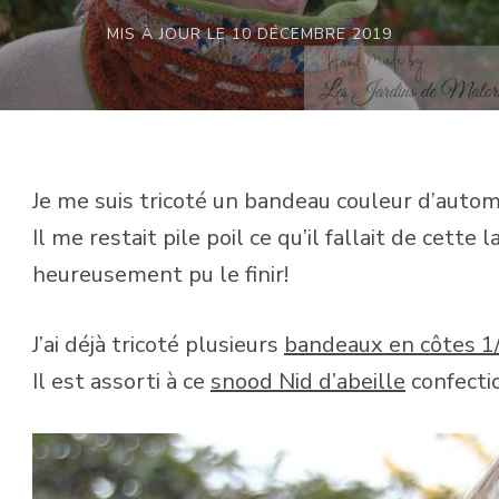
MIS À JOUR LE
10 DÉCEMBRE 2019
Je me suis tricoté un bandeau couleur d’autom
Il me restait pile poil ce qu’il fallait de cette
heureusement pu le finir!
J’ai déjà tricoté plusieurs
bandeaux en côtes 1
Il est assorti à ce
snood Nid d’abeille
confectio