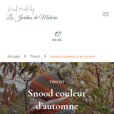
Hand made by Les Jardins de Malorie
100% frileuse 100% fait main 100% tout doux
0
€0,00
Accueil
Tricot
Snood couleur d’automne
TRICOT
Snood couleur
d’automne