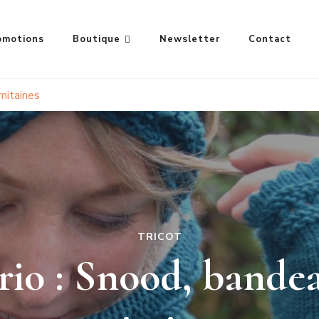
omotions
Boutique
Newsletter
Contact
 mitaines
TRICOT
rio : Snood, bande