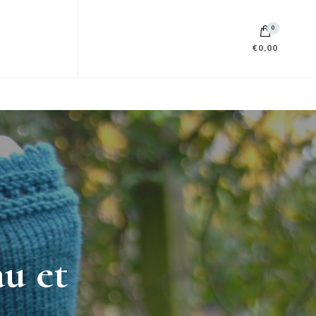
0
€0,00
au et