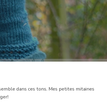
SUR
LE
TRIO
SNOOD,
BANDEAU
ET
MITAINES
semble dans ces tons. Mes petites mitaines
ger!