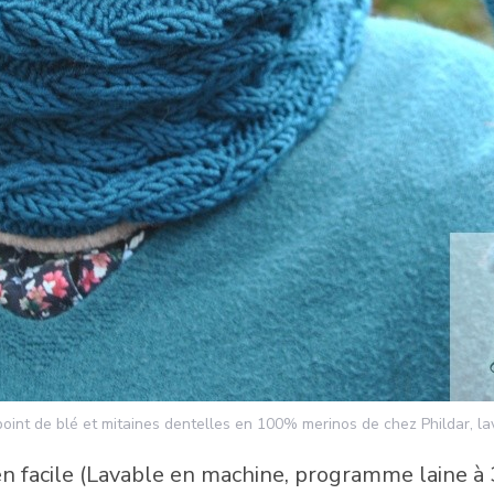
 point de blé et mitaines dentelles en 100% merinos de chez Phildar, 
n facile (Lavable en machine, programme laine à 