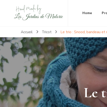
Hand made by Les Jardins de Malorie
100% frileuse 100% fait main 100% tout doux
Home
Pr
Accueil
Tricot
Le trio : Snood, bandeau et
Le t