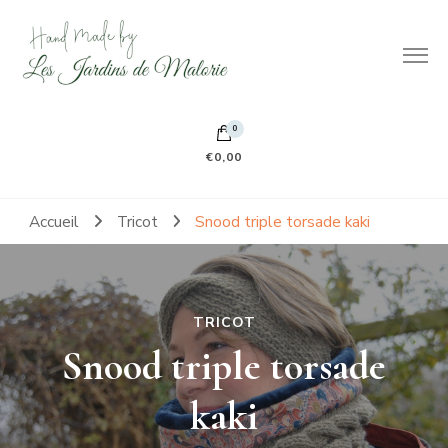
Hand made by Les Jardins de Malorie
100% frileuse 100% fait main 100% tout doux
0
€0,00
Accueil
Tricot
Snood triple torsade kaki
TRICOT
Snood triple torsade
kaki