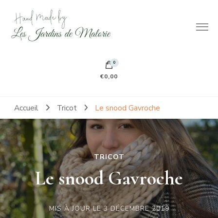
Hand made by Les Jardins de Malorie
100% frileuse 100% fait main 100% tout doux
0
€0,00
Accueil
Tricot
Le snood Gavroche
TRICOT
Le snood Gavroche
MIS À JOUR LE
3 DÉCEMBRE 2019