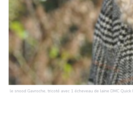
le snood Gavroche, tricoté avec 1 écheveau de laine DMC Quick K