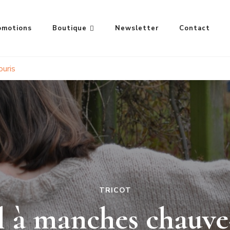
omotions
Boutique
Newsletter
Contact
ouris
TRICOT
l à manches chauve