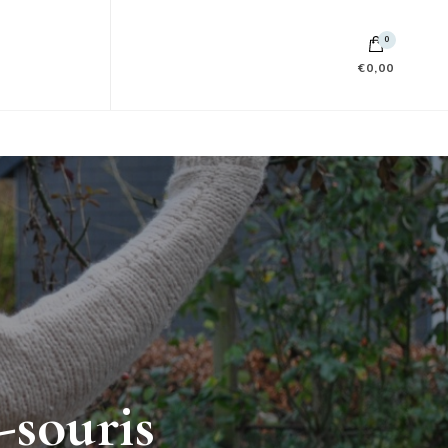
0
€0,00
-souris