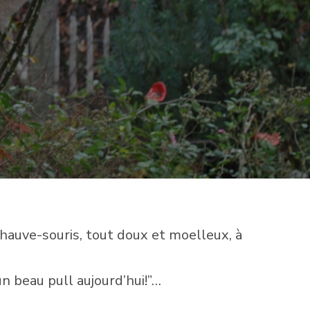
SUR
LE
PULL
À
MANCHES
CHAUVE-
SOURIS
chauve-souris, tout doux et moelleux, à
 un beau pull aujourd’hui!”…