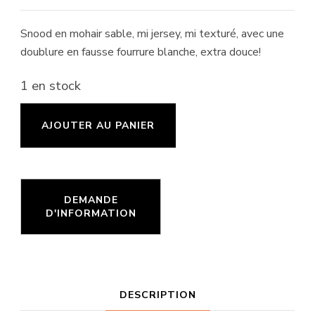
Snood en mohair sable, mi jersey, mi texturé, avec une
doublure en fausse fourrure blanche, extra douce!
1 en stock
quantité
AJOUTER AU PANIER
de
Snood
Sable
et
blanc
DESCRIPTION