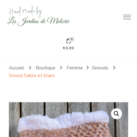
Hand made by Les Jardins de Malorie
100% frileuse 100% fait main 100% tout doux
0
€0,00
Accueil
Boutique
Femme
Snoods
Snood Sable et blanc