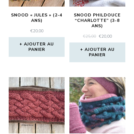
SNOOD « JULES » (2-4
SNOOD PHILDOUCE
ANS)
“CHARLOTTE” (3-8
ANS)
€
20,00
LE
LE
€
25,00
€
20,00
PRIX
PRIX
AJOUTER AU
INITIAL
ACTUEL
PANIER
AJOUTER AU
PANIER
ÉTAIT :
EST :
€25,00.
€20,00.