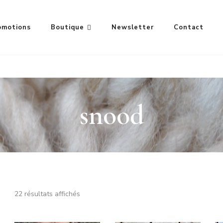
omotions
Boutique
Newsletter
Contact
snood
Trié
22 résultats affichés
par
RECHERCHE
popularité