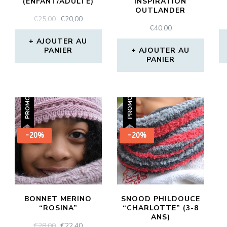
(ENFANT/ADULTE)
INSPIRATION
OUTLANDER
LE
LE
€
25,00
€
20,00
€
40,00
PRIX
PRIX
INITIAL
ACTUEL
AJOUTER AU
PANIER
ÉTAIT :
EST :
AJOUTER AU
PANIER
€25,00.
€20,00.
PROMO !
PROMO !
-20%
-20%
BONNET MERINO
SNOOD PHILDOUCE
“ROSINA”
“CHARLOTTE” (3-8
ANS)
LE
LE
€
28,00
€
22,40