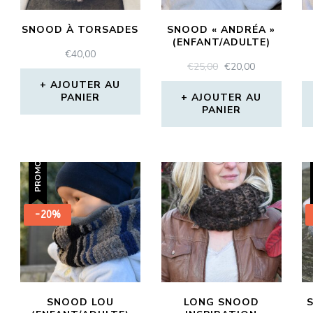
SNOOD À TORSADES
SNOOD « ANDRÉA »
(ENFANT/ADULTE)
€
40,00
LE
LE
€
25,00
€
20,00
PRIX
PRIX
AJOUTER AU
INITIAL
ACTUEL
PANIER
AJOUTER AU
PANIER
ÉTAIT :
EST :
€25,00.
€20,00.
PROMO !
-20%
SNOOD LOU
LONG SNOOD