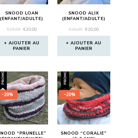
SNOOD LOAN
SNOOD ALIX
(ENFANT/ADULTE)
(ENFANT/ADULTE)
LE
LE
LE
LE
€
25,00
€
20,00
€
25,00
€
20,00
PRIX
PRIX
PRIX
PRIX
INITIAL
ACTUEL
INITIAL
ACTUEL
AJOUTER AU
AJOUTER AU
PANIER
ÉTAIT :
EST :
PANIER
ÉTAIT :
EST :
€25,00.
€20,00.
€25,00.
€20,00.
PROMO !
PROMO !
-20%
-20%
SNOOD “PRUNELLE”
SNOOD “CORALIE”