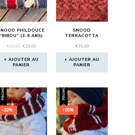
SNOOD PHILDOUCE
SNOOD
“BIBOU” (3-8 ANS)
TERRACOTTA
LE
LE
€
25,00
€
20,00
€
35,00
PRIX
PRIX
INITIAL
ACTUEL
AJOUTER AU
AJOUTER AU
PANIER
ÉTAIT :
EST :
PANIER
€25,00.
€20,00.
PROMO !
PROMO !
-20%
-20%