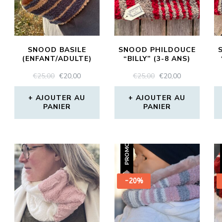
SNOOD BASILE
SNOOD PHILDOUCE
(ENFANT/ADULTE)
“BILLY” (3-8 ANS)
LE
LE
LE
LE
€
25,00
€
20,00
€
25,00
€
20,00
PRIX
PRIX
PRIX
PRIX
INITIAL
ACTUEL
INITIAL
ACTUEL
AJOUTER AU
AJOUTER AU
PANIER
ÉTAIT :
EST :
PANIER
ÉTAIT :
EST :
€25,00.
€20,00.
€25,00.
€20,00.
PROMO !
-20%