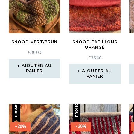
SNOOD VERT/BRUN
SNOOD PAPILLONS
ORANGÉ
€
35,00
€
35,00
AJOUTER AU
PANIER
AJOUTER AU
PANIER
PROMO !
PROMO !
-20%
-20%