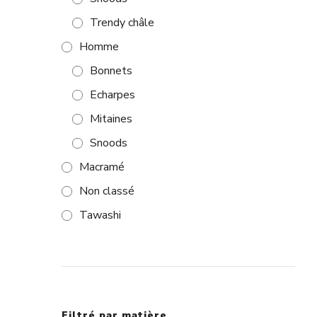
Trendy châle
Homme
Bonnets
Echarpes
Mitaines
Snoods
Macramé
Non classé
Tawashi
Filtré par matière