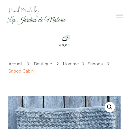
Hand made by Les Jardins de Malorie
100% frileuse 100% fait main 100% tout doux
0
€0,00
Accueil
Boutique
Homme
Snoods
Snood Gabin