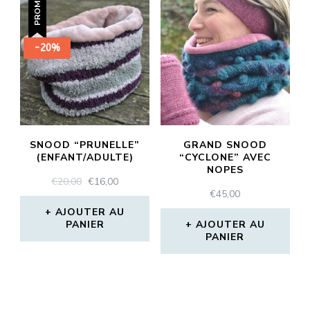
PROMO !
-20%
SNOOD “PRUNELLE”
GRAND SNOOD
(ENFANT/ADULTE)
“CYCLONE” AVEC
NOPES
LE
LE
€
20,00
€
16,00
€
45,00
PRIX
PRIX
INITIAL
ACTUEL
AJOUTER AU
PANIER
ÉTAIT :
EST :
AJOUTER AU
PANIER
€20,00.
€16,00.