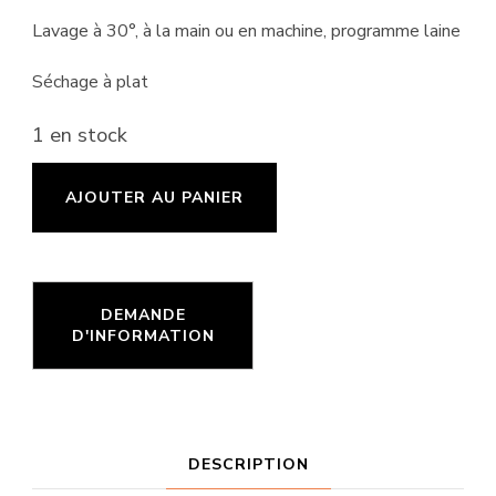
Lavage à 30°, à la main ou en machine, programme laine
Séchage à plat
1 en stock
quantité
AJOUTER AU PANIER
de
Snood
Gabin
DESCRIPTION