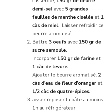
casserole,
150 gr de beurre
demi-sel
avec
5 grandes
feuilles de menthe ciselée
et
1
càs de miel
. Laisser refroidir ce
beurre aromatisé.
Battre
3 oeufs
avec
150 gr de
sucre semoule.
Incorporer
150 gr de farine
et
1 càc de levure.
Ajouter le beurre aromatisé,
2
càs d’eau de fleur d’oranger
et
1/2 càc de quatre-épices.
aisser reposer la pâte au moins
1h au réfrigérateur.