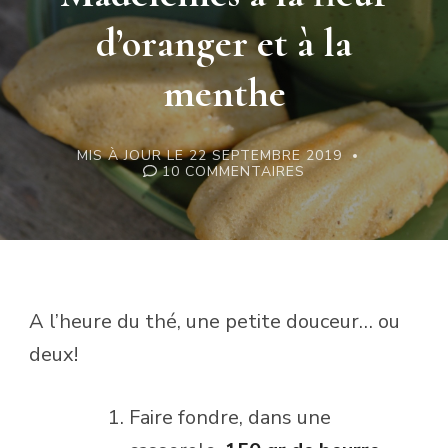
d’oranger et à la
menthe
MIS À JOUR LE
22 SEPTEMBRE 2019
SUR
10 COMMENTAIRES
GOURMANDISES:
MADELEINES
À
LA
FLEUR
D’ORANGER
ET
À
LA
A l’heure du thé, une petite douceur… ou
MENTHE
deux!
Faire fondre, dans une