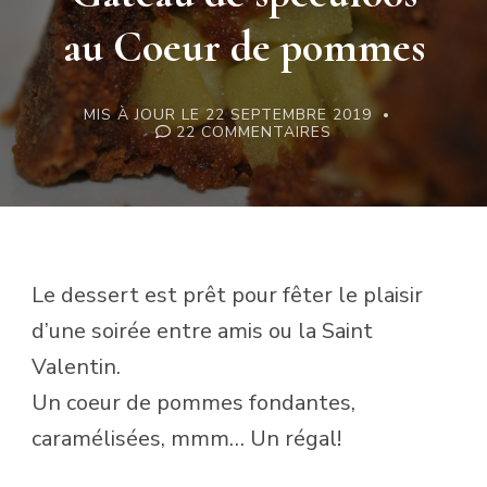
au Coeur de pommes
MIS À JOUR LE
22 SEPTEMBRE 2019
SUR
22 COMMENTAIRES
GOURMANDISE:
GÂTEAU
DE
SPÉCULOOS
AU
COEUR
DE
POMMES
Le dessert est prêt pour fêter le plaisir
d’une soirée entre amis ou la Saint
Valentin.
Un coeur de pommes fondantes,
caramélisées, mmm… Un régal!