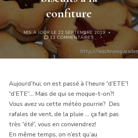
confiture
MIS À JOUR LE
22 SEPTEMBRE 2019
SUR
13 COMMENTAIRES
GOURMANDISES:
BISCUITS
À
LA
CONFITURE
Aujourd’hui, on est passé à l’heure “d’ETE”!
“d’ETE”… Mais de qui se moque-t-on?!
Vous avez vu cette météo pourrie? Des
rafales de vent, de la pluie … ça fait pas
très “été”, vous en conviendrez!
En même temps, on n’est qu’au